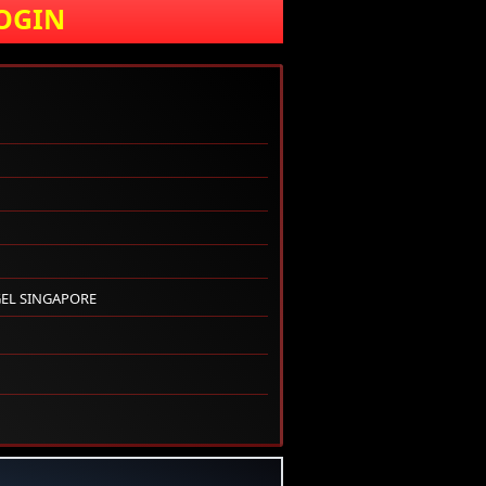
OGIN
GEL SINGAPORE