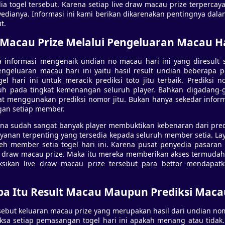
a togel tersebut. Karena setiap live draw macau prize terpercaya
yedianya. Informasi ini kami berikan dikarenakan pentingnya dal
t.
Macau Prize Melalui Pengeluaran Macau Ha
 informasi mengenaik undian no macau hari ini yang diresult s
ngeluaran macau hari ini yaitu hasil result undian beberapa pe
l hari ini untuk meracik prediksi toto jitu terbaik. Prediksi
uh pada tingkat kemenangan seluruh player. Bahkan digadang
at menggunakan prediksi nomor jitu. Bukan hanya sekedar inform
gan setiap member.
ana sudah sangat banyak player membuktikan kebenaran dari predi
ayanan terpenting yang tersedia kepada seluruh member setia. Lay
h member setia togel hari ini. Karena pusat penyedia pasaran to
e draw macau prize. Maka itu mereka memberikan akses termudah
ksikan live draw macau prize tersebut para bettor mendapa
pa Itu Result Macau Maupun Prediksi Maca
sebut keluaran macau prize yang merupakan hasil dari undian no
sa setiap pemasangan togel hari ini apakah menang atau tidak.