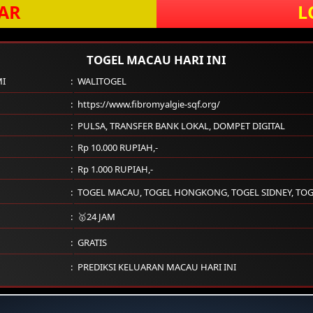
AR
L
TOGEL MACAU HARI INI
MI
WALITOGEL
https://www.fibromyalgie-sqf.org/
PULSA, TRANSFER BANK LOKAL, DOMPET DIGITAL
Rp 10.000 RUPIAH,-
Rp 1.000 RUPIAH,-
TOGEL MACAU, TOGEL HONGKONG, TOGEL SIDNEY, TO
🥇24 JAM
GRATIS
PREDIKSI KELUARAN MACAU HARI INI